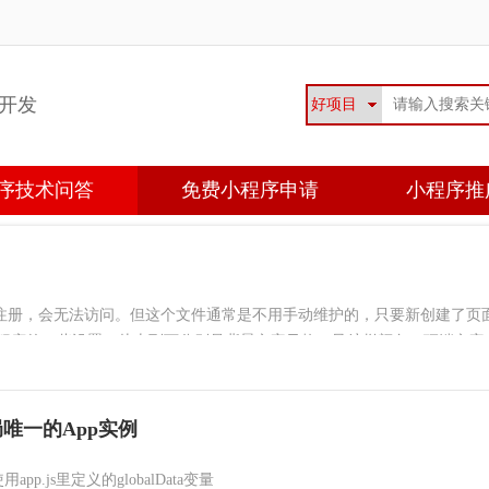
开发
序技术问答
免费小程序申请
小程序推
这里注册，会无法访问。但这个文件通常是不用手动维护的，只要新创建了页
w是小程序的一些设置，从上到下分别是背景文字风格、导航栏颜色、顶端文字
局唯一的App实例
js里定义的globalData变量