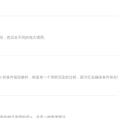
码片段，然后在不同的地方调用。
wx:if 的条件值切换时，框架有一个局部渲染的过程，因为它会确保条件块在
上面的例子使用的是\n，这是一种简便用法。