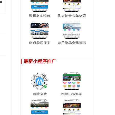
温州名车维修
风火轮青少年体育
俱乐
南通鼎盾保安
电子衡器金华地磅
最新小程序推广
商脉名片
杰腾EVA海绵